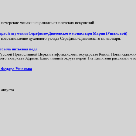
печерские монахи исцелялись от плотских искушений.
 первой игумении Серафимо-Дивеевского монастыря Марии (Ушаковой)
в восстановление духовного уклада Серафимо‑Дивеевского монастыря.
й была питьевая вода
сской Православной Церкви в африканском государстве Кения. Новая скважин
его экзархата Африки. Благочинный округа иерей Тит Кипнгени рассказал, что
ла Федора Ушакова
 августа.