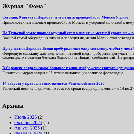
Журнал "Фома"
Сегодня, 8 августа, Церковь чтит память преподобного Моисея Угрина
Прикосновением к мощам преподобного Моисея и усердной молитвой к нему 
На Тульской земле прошел круглый стол в память о местной уроженке –
Важной темой обсуждения жизни и наследия игумении Марии стал ее вклад 
При участии Церкви в Кении пробурили еще одну скважину, чтобы у люде
Очередную скважину для получения питьевой воды пробурили при участии Ру
Соловецкого в селении Чемелил (благочиние Нанди), сообщает сайт Патриарш
В Саранске создали самое большое в мире изображение святого адмира
Гигантский мурал создан к 25-летию канонизации великого флотоводца.
14 августа у православных начнется Успенский пост 2026
Успенский пост неподвижен, то есть его сроки всегда одинаковые – с 14 по 27
Архивы
Июль 2026
(2)
Октябрь 2025
(1)
Август 2025
(1)
Февраль 2024
(1)