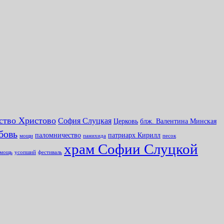
ство Христово
София Слуцкая
Церковь
блж. Валентина Минская
бовь
паломничество
патриарх Кирилл
мощи
панихида
песок
храм Софии Слуцкой
омощь
усопший
фестиваль