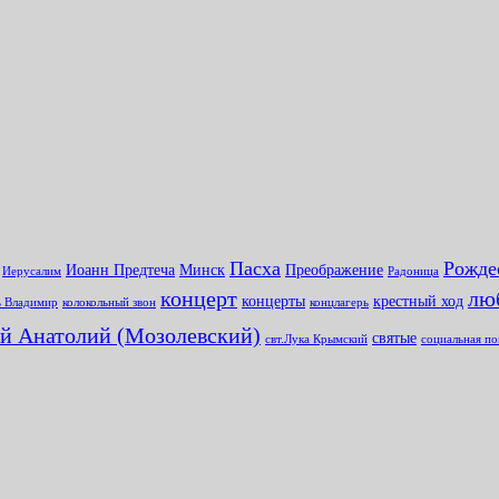
Пасха
Рожде
Иоанн Предтеча
Минск
Преображение
Иерусалим
Радоница
концерт
лю
концерты
крестный ход
ь Владимир
колокольный звон
концлагерь
й Анатолий (Мозолевский)
святые
свт.Лука Крымский
социальная п