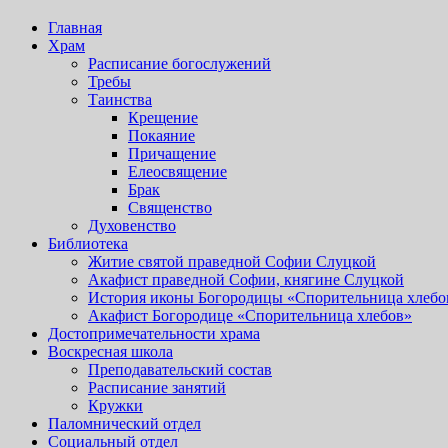
Главная
Храм
Расписание богослужений
Требы
Таинства
Крещение
Покаяние
Причащение
Елеосвящение
Брак
Священство
Духовенство
Библиотека
Житие святой праведной Софии Слуцкой
Акафист праведной Софии, княгине Слуцкой
История иконы Богородицы «Спорительница хлебо
Акафист Богородице «Спорительница хлебов»
Достопримечательности храма
Воскресная школа
Преподавательский состав
Расписание занятий
Кружки
Паломнический отдел
Социальный отдел