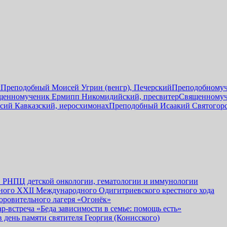
ы
Преподобный Моисей Угрин (венгр), Печерский
Преподобномуч
щенномученик Ермипп Никомидийский, пресвитер
Священномуч
сий Кавказский, иеросхимонах
Преподобный Исаакий Святогор
 РНПЦ детской онкологии, гематологии и иммунологии
одного XXII Международного Одигитриевского крестного хода
оровительного лагеря «Огонёк»
-встреча «Беда зависимости в семье: помощь есть»
день памяти святителя Георгия (Конисского)