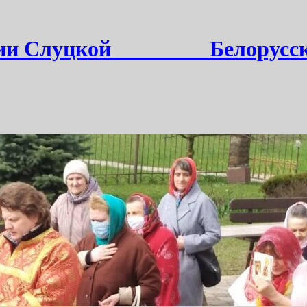
и Слуцкой ________ Белорусс