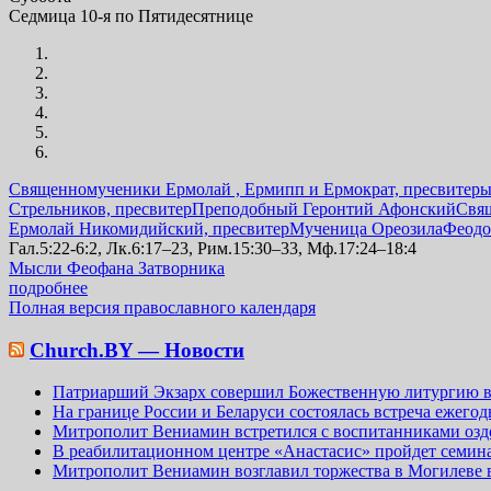
Седмица 10-я по Пятидесятнице
Священномученики Ермолай , Ермипп и Ермократ, пресвитер
Стрельников, пресвитер
Преподобный Геронтий Афонский
Свя
Ермолай Никомидийский, пресвитер
Мученица Ореозила
Феодо
Гал.5:22-6:2, Лк.6:17–23, Рим.15:30–33, Мф.17:24–18:4
Мысли Феофана Затворника
подробнее
Полная версия православного календаря
Church.BY — Новости
Патриарший Экзарх совершил Божественную литургию в
На границе России и Беларуси состоялась встреча ежег
Митрополит Вениамин встретился с воспитанниками озд
В реабилитационном центре «Анастасис» пройдет семинар
Митрополит Вениамин возглавил торжества в Могилеве в 