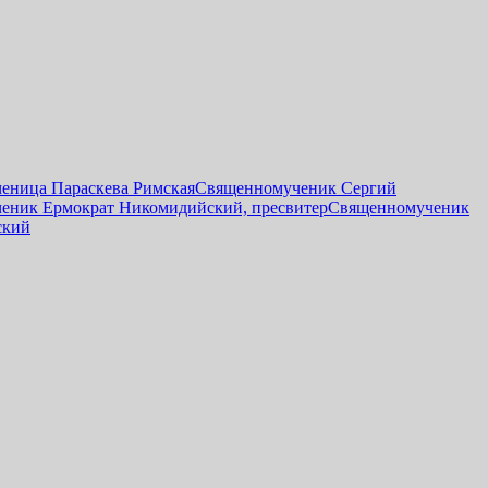
еница Параскева Римская
Священномученик Сергий
еник Ермократ Никомидийский, пресвитер
Священномученик
ский