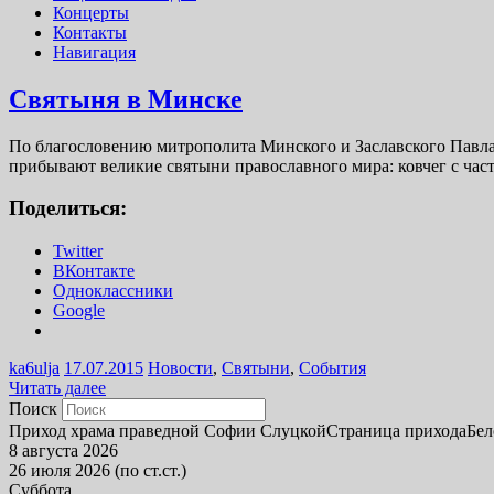
Концерты
Контакты
Навигация
Святыня в Минске
По благословению митрополита Минского и Заславского Павла,
прибывают великие святыни православного мира: ковчег 
Поделиться:
Twitter
ВКонтакте
Одноклассники
Google
ka6ulja
17.07.2015
Новости
,
Святыни
,
События
Читать далее
Поиск
Приход храма праведной Софии Слуцкой
Страница прихода
Бел
8 августа 2026
26 июля 2026 (по ст.ст.)
Суббота