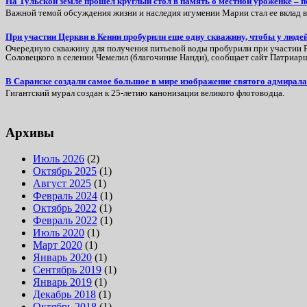
На Тульской земле прошел круглый стол в память о местной уроженке –
Важной темой обсуждения жизни и наследия игумении Марии стал ее вклад 
При участии Церкви в Кении пробурили еще одну скважину, чтобы у люде
Очередную скважину для получения питьевой воды пробурили при участии Ру
Соловецкого в селении Чемелил (благочиние Нанди), сообщает сайт Патриарш
В Саранске создали самое большое в мире изображение святого адмира
Гигантский мурал создан к 25-летию канонизации великого флотоводца.
Архивы
Июль 2026
(2)
Октябрь 2025
(1)
Август 2025
(1)
Февраль 2024
(1)
Октябрь 2022
(1)
Февраль 2022
(1)
Июль 2020
(1)
Март 2020
(1)
Январь 2020
(1)
Сентябрь 2019
(1)
Январь 2019
(1)
Декабрь 2018
(1)
Октябрь 2018
(1)