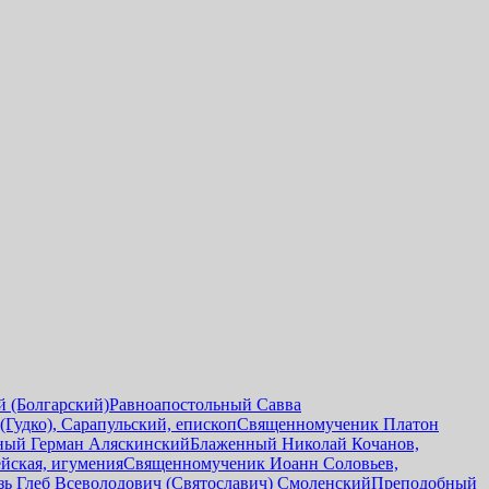
 (Болгарский)
Равноапостольный Савва
Гудко), Сарапульский, епископ
Священномученик Платон
ный Герман Аляскинский
Блаженный Николай Кочанов,
йская, игумения
Священномученик Иоанн Соловьев,
зь Глеб Всеволодович (Святославич) Смоленский
Преподобный