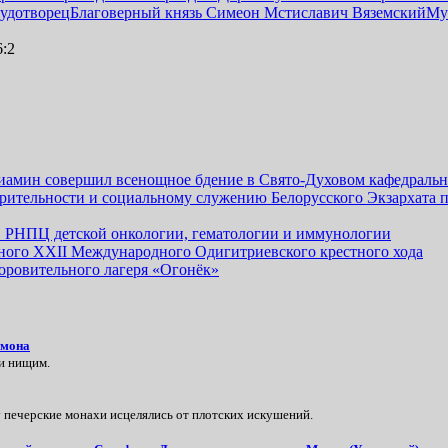
чудотворец
Благоверный князь Симеон Мстиславич Вяземский
Му
6:2
иамин совершил всенощное бдение в Свято-Духовом кафедральн
орительности и социальному служению Белорусского Экзархата
 РНПЦ детской онкологии, гематологии и иммунологии
одного XXII Международного Одигитриевского крестного хода
оровительного лагеря «Огонёк»
имона
и нищим.
печерские монахи исцелялись от плотских искушений.