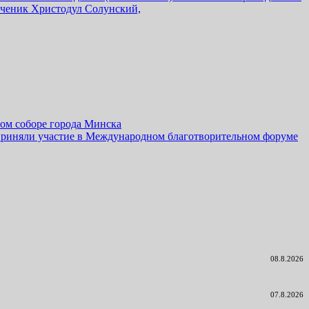
ченик Христодул Солунский,
ом соборе города Минска
 приняли участие в Международном благотворительном форуме
08.8.2026
07.8.2026