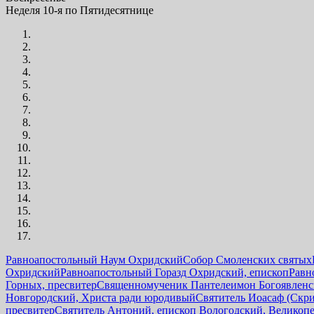
Неделя 10-я по Пятидесятнице
Равноапостольный Наум Охридский
Собор Смоленских святых
Охридский
Равноапостольный Горазд Охридский, епископ
Равн
Горных, пресвитер
Священномученик Пантелеимон Богоявленск
Новгородский, Христа ради юродивый
Святитель Иоасаф (Скр
пресвитер
Святитель Антоний, епископ Вологодский, Великоп