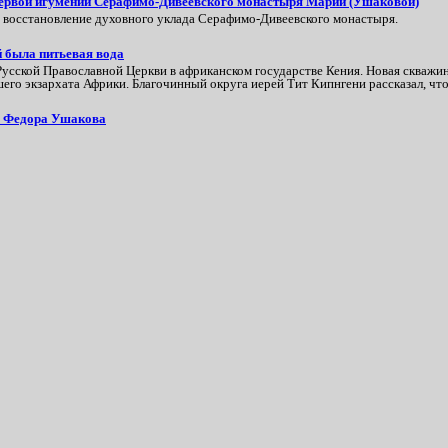
 первой игумении Серафимо-Дивеевского монастыря Марии (Ушаковой)
в восстановление духовного уклада Серафимо‑Дивеевского монастыря.
й была питьевая вода
сской Православной Церкви в африканском государстве Кения. Новая скважин
его экзархата Африки. Благочинный округа иерей Тит Кипнгени рассказал, что
ла Федора Ушакова