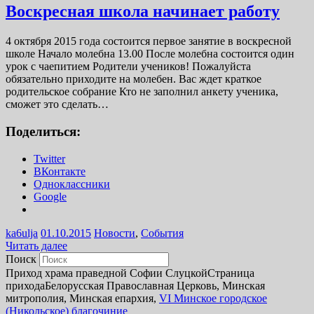
Воскресная школа начинает работу
4 октября 2015 года состоится первое занятие в воскресной
школе Начало молебна 13.00 После молебна состоится один
урок с чаепитием Родители учеников! Пожалуйста
обязательно приходите на молебен. Вас ждет краткое
родительское собрание Кто не заполнил анкету ученика,
сможет это сделать…
Поделиться:
Twitter
ВКонтакте
Одноклассники
Google
ka6ulja
01.10.2015
Новости
,
События
Читать далее
Поиск
Приход храма праведной Софии Слуцкой
Страница
прихода
Белорусская Православная Церковь, Минская
митрополия, Минская епархия,
VI Минское городское
(Никольское) благочиние