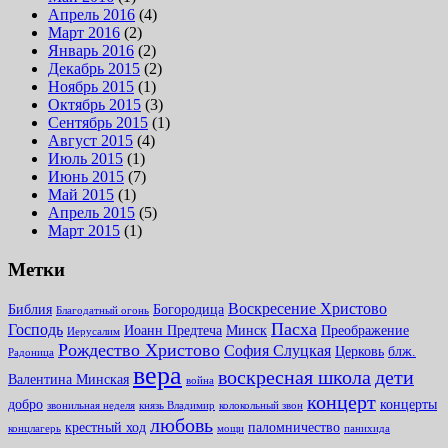
Апрель 2016
(4)
Март 2016
(2)
Январь 2016
(2)
Декабрь 2015
(2)
Ноябрь 2015
(1)
Октябрь 2015
(3)
Сентябрь 2015
(1)
Август 2015
(4)
Июль 2015
(1)
Июнь 2015
(7)
Май 2015
(1)
Апрель 2015
(5)
Март 2015
(1)
Метки
Воскресение Христово
Библия
Богородица
Благодатный огонь
Пасха
Господь
Иоанн Предтеча
Минск
Преображение
Иерусалим
Рождество Христово
София Слуцкая
Церковь
блж.
Радоница
вера
воскресная школа
дети
Валентина Минская
война
концерт
добро
концерты
звонильная неделя
князь Владимир
колокольный звон
любовь
крестный ход
паломничество
концлагерь
мощи
панихида