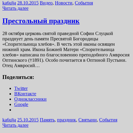
ka6ulja
28.10.2015
Видео
,
Новости
,
События
Читать далее
Престольный праздник
28 октября церковь святой праведной Софии Слуцкой
празднует день памяти Пресвятой Богородицы
«Спорительница хлебов». В честь этой иконы освящен
нижний храм. Икона Божией Матери «Спорительница
хлебов» написана по благословению преподобного Амвросия
Оптинского (†1891). Особо почитается в Оптиной Пустыни.
Отец Амвросий…
Поделиться:
Twitter
ВКонтакте
Одноклассники
Google
ka6ulja
25.10.2015
Память
,
праздник
,
Святыни
,
События
Читать далее