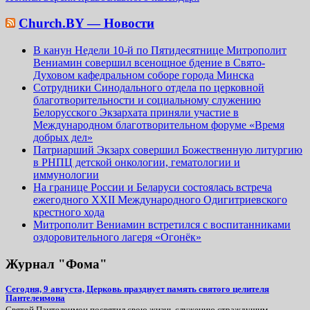
Church.BY — Новости
В канун Недели 10-й по Пятидесятнице Митрополит
Вениамин совершил всенощное бдение в Свято-
Духовом кафедральном соборе города Минска
Сотрудники Синодального отдела по церковной
благотворительности и социальному служению
Белорусского Экзархата приняли участие в
Международном благотворительном форуме «Время
добрых дел»
Патриарший Экзарх совершил Божественную литургию
в РНПЦ детской онкологии, гематологии и
иммунологии
На границе России и Беларуси состоялась встреча
ежегодного XXII Международного Одигитриевского
крестного хода
Митрополит Вениамин встретился с воспитанниками
оздоровительного лагеря «Огонёк»
Журнал "Фома"
Сегодня, 9 августа, Церковь празднует память святого целителя
Пантелеимона
Святой Пантелеимон посвятил свою жизнь служению страждущим,