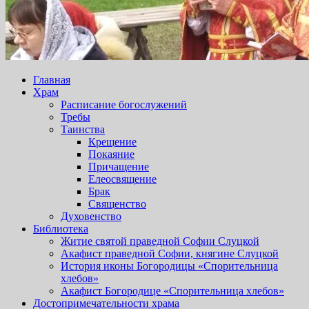
Главная
Храм
Расписание богослужений
Требы
Таинства
Крещение
Покаяние
Причащение
Елеосвящение
Брак
Священство
Духовенство
Библиотека
Житие святой праведной Софии Слуцкой
Акафист праведной Софии, княгине Слуцкой
История иконы Богородицы «Спорительница
хлебов»
Акафист Богородице «Спорительница хлебов»
Достопримечательности храма