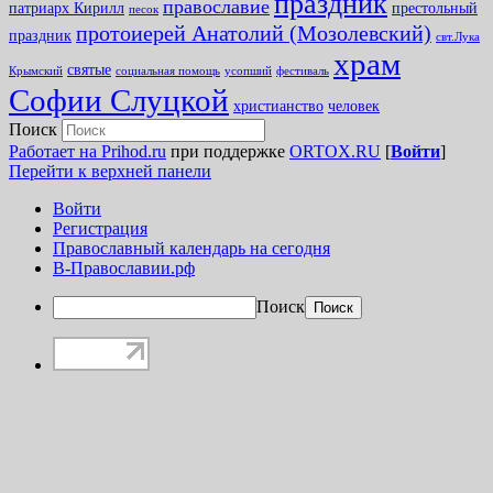
праздник
православие
патриарх Кирилл
престольный
песок
протоиерей Анатолий (Мозолевский)
праздник
свт.Лука
храм
святые
Крымский
социальная помощь
усопший
фестиваль
Софии Слуцкой
христианство
человек
Поиск
Работает на Prihod.ru
при поддержке
ORTOX.RU
[
Войти
]
Перейти к верхней панели
Войти
Регистрация
Православный календарь на сегодня
В-Православии.рф
Поиск