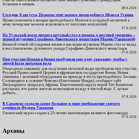
больным и нищим.
08.8.2026
Сегодня, 8 августа, Церковь чтит память преподобного Моисея Угрина
Прикосновением к мощам преподобного Моисея и усердной молитвой к
нему печерские монахи исцелялись от плотских искушений.
07.8.2026
На Тульской земле прошел круглый стол в память о местной уроженке –
первой игумении Серафимо-Дивеевского монастыря Марии (Ушаковой)
Важной темой обсуждения жизни и наследия игумении Марии стал ее вклад
в восстановление духовного уклада Серафимо‑Дивеевского монастыря.
07.8.2026
При участии Церкви в Кении пробурили еще одну скважину, чтобы у
людей была питьевая вода
Очередную скважину для получения питьевой воды пробурили при участии
Русской Православной Церкви в африканском государстве Кения. Новая
скважина с колонкой оборудована на приходе в честь преподобного Зосимы
Соловецкого в селении Чемелил (благочиние Нанди), сообщает сайт
Патриаршего экзархата Африки. Благочинный округа иерей Тит Кипнгени
рассказал, что ранее жители испытывали нужду в чистой воде. С целью
добыть...
07.8.2026
В Саранске создали самое большое в мире изображение святого
адмирала Федора Ушакова
Гигантский мурал создан к 25-летию канонизации великого флотоводца.
07.8.2026
Архивы