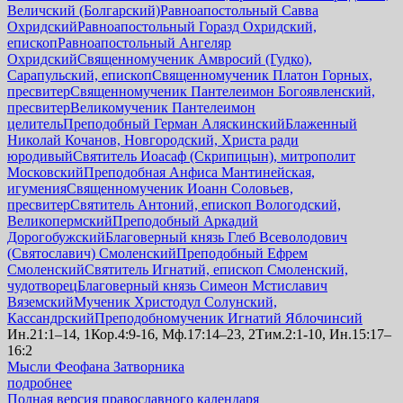
Величский (Болгарский)
Равноапостольный Савва
Охридский
Равноапостольный Горазд Охридский,
епископ
Равноапостольный Ангеляр
Охридский
Священномученик Амвросий (Гудко),
Сарапульский, епископ
Священномученик Платон Горных,
пресвитер
Священномученик Пантелеимон Богоявленский,
пресвитер
Великомученик Пантелеимон
целитель
Преподобный Герман Аляскинский
Блаженный
Николай Кочанов, Новгородский, Христа ради
юродивый
Святитель Иоасаф (Скрипицын), митрополит
Московский
Преподобная Анфиса Мантинейская,
игумения
Священномученик Иоанн Соловьев,
пресвитер
Святитель Антоний, епископ Вологодский,
Великопермский
Преподобный Аркадий
Дорогобужский
Благоверный князь Глеб Всеволодович
(Святославич) Смоленский
Преподобный Ефрем
Смоленский
Святитель Игнатий, епископ Смоленский,
чудотворец
Благоверный князь Симеон Мстиславич
Вяземский
Мученик Христодул Солунский,
Кассандрский
Преподобномученик Игнатий Яблочинсий
Ин.21:1–14, 1Кор.4:9-16, Мф.17:14–23, 2Тим.2:1-10, Ин.15:17–
16:2
Мысли Феофана Затворника
подробнее
Полная версия православного календаря