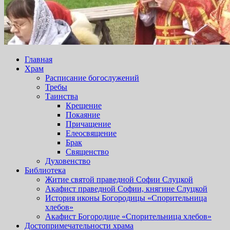
Главная
Храм
Расписание богослужений
Требы
Таинства
Крещение
Покаяние
Причащение
Елеосвящение
Брак
Священство
Духовенство
Библиотека
Житие святой праведной Софии Слуцкой
Акафист праведной Софии, княгине Слуцкой
История иконы Богородицы «Спорительница
хлебов»
Акафист Богородице «Спорительница хлебов»
Достопримечательности храма