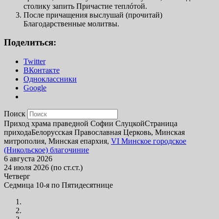
столику запить Причастие теплóтой.
После причащения выслушай (прочитай)
Благодарственные молитвы.
Поделиться:
Twitter
ВКонтакте
Одноклассники
Google
Поиск
Приход храма праведной Софии Слуцкой
Страница
прихода
Белорусская Православная Церковь, Минская
митрополия, Минская епархия,
VI Минское городское
(Никольское) благочиние
6 августа 2026
24 июля 2026 (по ст.ст.)
Четверг
Седмица 10-я по Пятидесятнице