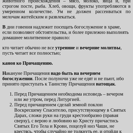
животного происхождения – мясо, молоко, яйца и, при
строгом посте, рыба. Хлеб, овощи, фрукты употребляются в
умеренном количестве. Ум не должен рассеиваться по
мелочам житейским и развлекаться.
В
дни говения надлежит посещать богослужение в храме,
если позволяют обстоятельства, и более прилежно выполнять
домашнее молитвенное правило:
кто читает обычно не все
утренние
и
вечерние
молитвы
,
пусть читает все полностью;
канон ко Причащению.
Н
акануне Причащения
надо быть
на вечернем
богослужении
. После полуночи уже не едят и не пьют, ибо
принято приступать к Таинству Причащения
натощак
.
Перед Причащением необходима исповедь – вечером
или же утром, перед Литургией.
Перед причащением сделай земной поклон
Воскресшему Спасителю, присутствующему в Святых
Дарах, сложи руки на груди крестообразно (правая
сверху), с верою и любовию ко Христу причастись
Святых Его Тела и Крови, поцелуй низ Чаши, не
крестясь, чтобы случайно не толкнуть ее, и отойди к