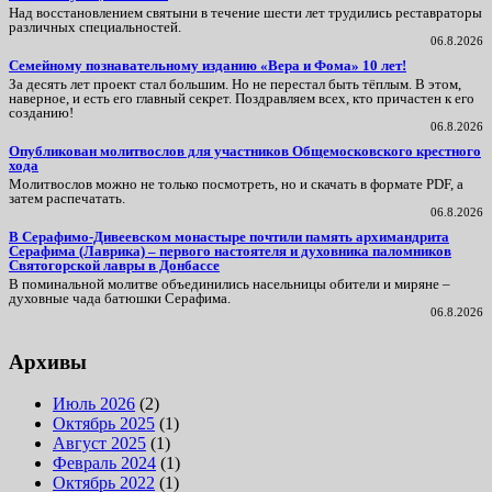
Над восстановлением святыни в течение шести лет трудились реставраторы
различных специальностей.
06.8.2026
Семейному познавательному изданию «Вера и Фома» 10 лет!
За десять лет проект стал большим. Но не перестал быть тёплым. В этом,
наверное, и есть его главный секрет. Поздравляем всех, кто причастен к его
созданию!
06.8.2026
Опубликован молитвослов для участников Общемосковского крестного
хода
Молитвослов можно не только посмотреть, но и скачать в формате PDF, а
затем распечатать.
06.8.2026
В Серафимо-Дивеевском монастыре почтили память архимандрита
Серафима (Лаврика) – первого настоятеля и духовника паломников
Святогорской лавры в Донбассе
В поминальной молитве объединились насельницы обители и миряне –
духовные чада батюшки Серафима.
06.8.2026
Архивы
Июль 2026
(2)
Октябрь 2025
(1)
Август 2025
(1)
Февраль 2024
(1)
Октябрь 2022
(1)