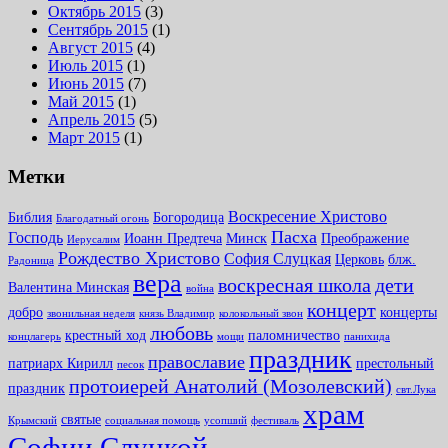
Октябрь 2015
(3)
Сентябрь 2015
(1)
Август 2015
(4)
Июль 2015
(1)
Июнь 2015
(7)
Май 2015
(1)
Апрель 2015
(5)
Март 2015
(1)
Метки
Воскресение Христово
Библия
Богородица
Благодатный огонь
Пасха
Господь
Иоанн Предтеча
Минск
Преображение
Иерусалим
Рождество Христово
София Слуцкая
Церковь
блж.
Радоница
вера
воскресная школа
дети
Валентина Минская
война
концерт
добро
концерты
звонильная неделя
князь Владимир
колокольный звон
любовь
крестный ход
паломничество
концлагерь
мощи
панихида
праздник
православие
патриарх Кирилл
престольный
песок
протоиерей Анатолий (Мозолевский)
праздник
свт.Лука
храм
святые
Крымский
социальная помощь
усопший
фестиваль
Софии Слуцкой