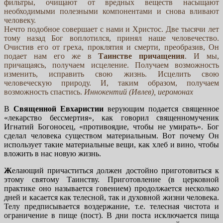
фильтры, очищают от вредных веществ насыщают
необходимыми полезными компонентами и снова вливают
человеку.
Нечто подобное совершает с нами и Христос. Две тысячи лет
тому назад Бог воплотился, принял наше человечество.
Очистив его от греха, проклятия и смерти, преобразив, Он
подает нам его же в
Таинстве причащения
. И мы,
причащаясь, получаем исцеление. Получаем возможность
изменить, исправить свою жизнь. Исцелить свою
человеческую природу. И, таким образом, получаем
возможность спастись.
Иннокентий (Ивлев), иеромонах
В
Священной Евхаристии
верующим подается священное
«лекарство бессмертия», как говорил священномученик
Игнатий Богоносец, «противоядие, чтобы не умирать». Бог
сделал человека существом материальным. Вот почему Он
использует такие материальные вещи, как хлеб и вино, чтобы
вложить в нас новую жизнь.
Ж
елающий причаститься должен достойно приготовиться к
этому святому Таинству. Приготовление (в церковной
практике оно называется говением) продолжается несколько
дней и касается как телесной, так и духовной жизни человека.
Телу предписывается воздержание, т.е. телесная чистота и
ограничение в пище (пост). В дни поста исключается пища