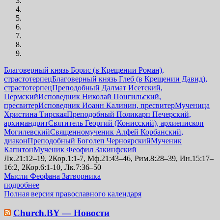
Благоверный князь Борис (в Крещении Роман),
страстотерпец
Благоверный князь Глеб (в Крещении Давид),
страстотерпец
Преподобный Далмат Исетский,
Пермский
Исповедник Николай Понгильский,
пресвитер
Исповедник Иоанн Калинин, пресвитер
Мученица
Христина Тирская
Преподобный Поликарп Печерский,
архимандрит
Святитель Георгий (Конисский), архиепископ
Могилевский
Священномученик Алфей Корбанский,
диакон
Преподобный Боголеп Черноярский
Мученик
Капитон
Мученик Феофил Закинфский
Лк.21:12–19, 2Кор.1:1-7, Мф.21:43–46, Рим.8:28–39, Ин.15:17–
16:2, 2Кор.6:1-10, Лк.7:36–50
Мысли Феофана Затворника
подробнее
Полная версия православного календаря
Church.BY — Новости