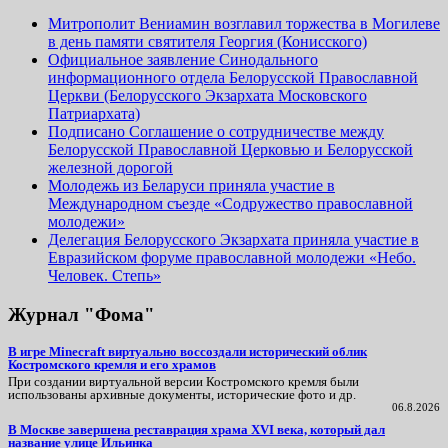
Митрополит Вениамин возглавил торжества в Могилеве
в день памяти святителя Георгия (Конисского)
Официальное заявление Синодального
информационного отдела Белорусской Православной
Церкви (Белорусского Экзархата Московского
Патриархата)
Подписано Соглашение о сотрудничестве между
Белорусской Православной Церковью и Белорусской
железной дорогой
Молодежь из Беларуси приняла участие в
Международном съезде «Содружество православной
молодежи»
Делегация Белорусского Экзархата приняла участие в
Евразийском форуме православной молодежи «Небо.
Человек. Степь»
Журнал "Фома"
В игре Minecraft виртуально воссоздали исторический облик
Костромского кремля и его храмов
При создании виртуальной версии Костромского кремля были
использованы архивные документы, исторические фото и др.
06.8.2026
В Москве завершена реставрация храма XVI века, который дал
название улице Ильинка