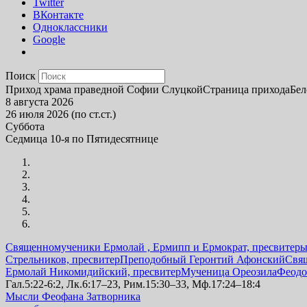
Twitter
ВКонтакте
Одноклассники
Google
Поиск
Приход храма праведной Софии Слуцкой
Страница прихода
Бел
8 августа 2026
26 июля 2026 (по ст.ст.)
Суббота
Седмица 10-я по Пятидесятнице
Священномученики Ермолай , Ермипп и Ермократ, пресвитер
Стрельников, пресвитер
Преподобный Геронтий Афонский
Свя
Ермолай Никомидийский, пресвитер
Мученица Ореозила
Феодо
Гал.5:22-6:2, Лк.6:17–23, Рим.15:30–33, Мф.17:24–18:4
Мысли Феофана Затворника