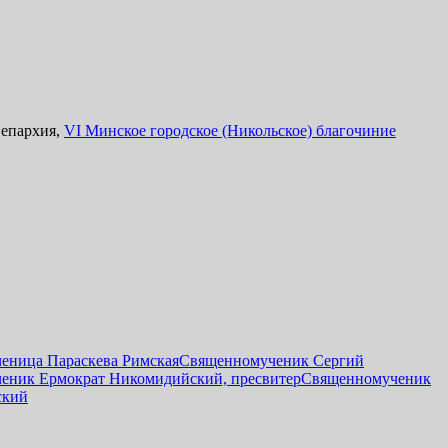
 епархия,
VI Минское городское (Никольское) благочиние
еница Параскева Римская
Священномученик Сергий
еник Ермократ Никомидийский, пресвитер
Священномученик
ский