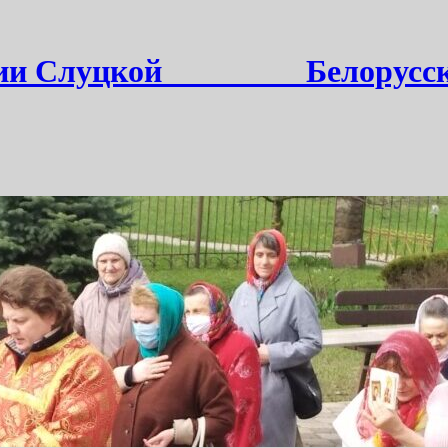
и Слуцкой ________ Белорусс