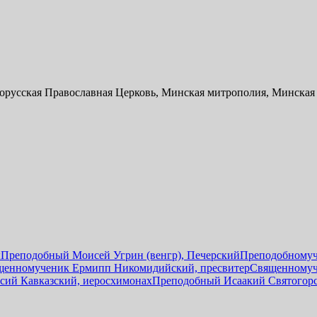
орусская Православная Церковь, Минская митрополия, Минская
ы
Преподобный Моисей Угрин (венгр), Печерский
Преподобномуч
щенномученик Ермипп Никомидийский, пресвитер
Священномуч
сий Кавказский, иеросхимонах
Преподобный Исаакий Святогор