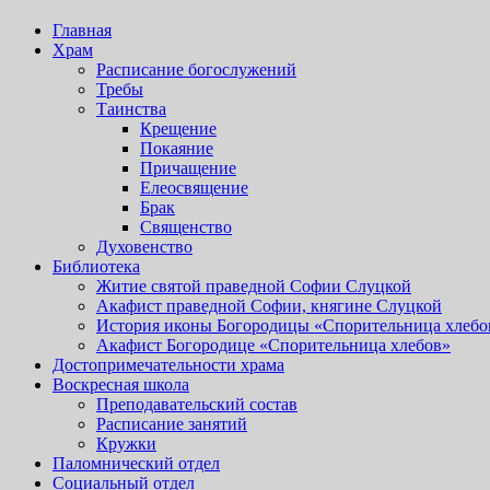
Главная
Храм
Расписание богослужений
Требы
Таинства
Крещение
Покаяние
Причащение
Елеосвящение
Брак
Священство
Духовенство
Библиотека
Житие святой праведной Софии Слуцкой
Акафист праведной Софии, княгине Слуцкой
История иконы Богородицы «Спорительница хлебо
Акафист Богородице «Спорительница хлебов»
Достопримечательности храма
Воскресная школа
Преподавательский состав
Расписание занятий
Кружки
Паломнический отдел
Социальный отдел