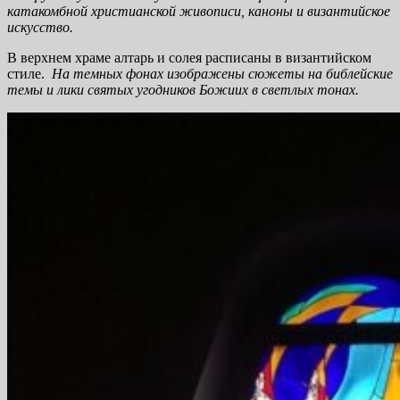
катакомбной христианской живописи, каноны и византийское
искусство.
В верхнем храме алтарь и солея расписаны в византийском
стиле.
На темных фонах изображены сюжеты на библейские
темы и лики святых угодников Божиих в светлых тонах.