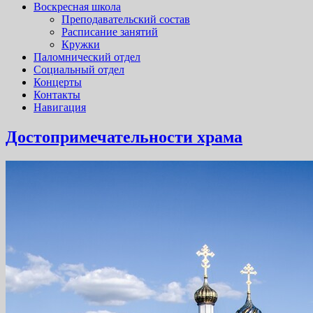
Воскресная школа
Преподавательский состав
Расписание занятий
Кружки
Паломнический отдел
Социальный отдел
Концерты
Контакты
Навигация
Достопримечательности храма