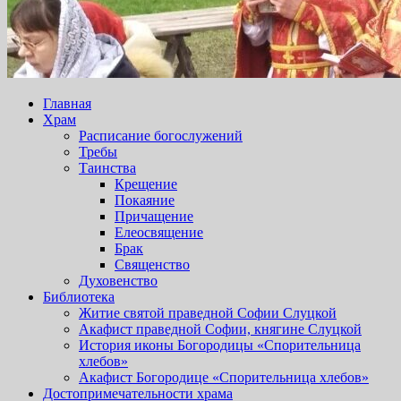
Главная
Храм
Расписание богослужений
Требы
Таинства
Крещение
Покаяние
Причащение
Елеосвящение
Брак
Священство
Духовенство
Библиотека
Житие святой праведной Софии Слуцкой
Акафист праведной Софии, княгине Слуцкой
История иконы Богородицы «Спорительница
хлебов»
Акафист Богородице «Спорительница хлебов»
Достопримечательности храма