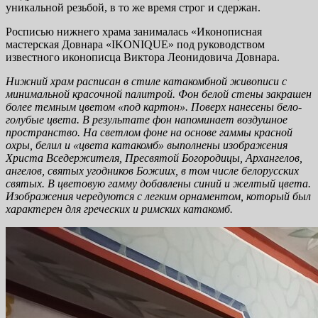
уникальной резьбой, в то же время строг и сдержан.
Росписью нижнего храма занималась «Иконописная
мастерская Довнара «IKONIQUE» под руководством
известного иконописца Виктора Леонидовича Довнара.
Нижний храм расписан в стиле катакомбной живописи с
минимальной красочной палитрой. Фон белой стены закрашен
более темным цветом «под картон». Поверх нанесены бело-
голубые цвета. В результате фон напоминает воздушное
пространство. На светлом фоне на основе гаммы красной
охры, белил и «цвета катакомб» выполнены изображения
Христа Вседержителя, Пресвятой Богородицы, Архангелов,
ангелов, святых угодников Божиих, в том числе белорусских
святых. В цветовую гамму добавлены синий и желтый цвета.
Изображения чередуются с легким орнаментом, который был
характерен для греческих и римских катакомб.