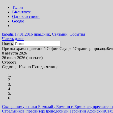
Twitter
ВКонтакте
Одноклассники
Google
ka6ulja
17.01.2016
праздник
,
Святыни
,
События
Читать далее
Поиск
Приход храма праведной Софии Слуцкой
Страница прихода
Бел
8 августа 2026
26 июля 2026 (по ст.ст.)
Суббота
Седмица 10-я по Пятидесятнице
Священномученики Ермолай , Ермипп и Ермократ, пресвитер
Стрельников, пресвитер
Преподобный Геронтий Афонский
Свя