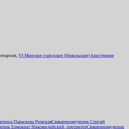
 епархия,
VI Минское городское (Никольское) благочиние
еница Параскева Римская
Священномученик Сергий
еник Ермократ Никомидийский, пресвитер
Священномученик