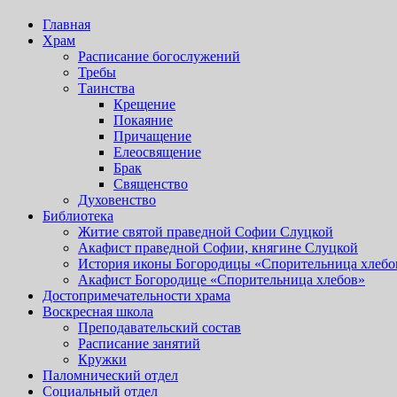
Главная
Храм
Расписание богослужений
Требы
Таинства
Крещение
Покаяние
Причащение
Елеосвящение
Брак
Священство
Духовенство
Библиотека
Житие святой праведной Софии Слуцкой
Акафист праведной Софии, княгине Слуцкой
История иконы Богородицы «Спорительница хлебо
Акафист Богородице «Спорительница хлебов»
Достопримечательности храма
Воскресная школа
Преподавательский состав
Расписание занятий
Кружки
Паломнический отдел
Социальный отдел