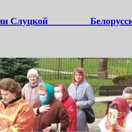
и Слуцкой ________ Белорусс