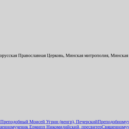
орусская Православная Церковь, Минская митрополия, Минская
ы
Преподобный Моисей Угрин (венгр), Печерский
Преподобномуч
щенномученик Ермипп Никомидийский, пресвитер
Священномуч