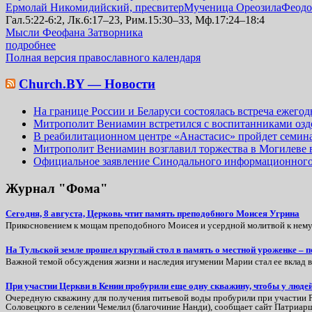
Ермолай Никомидийский, пресвитер
Мученица Ореозила
Феодо
Гал.5:22-6:2, Лк.6:17–23, Рим.15:30–33, Мф.17:24–18:4
Мысли Феофана Затворника
подробнее
Полная версия православного календаря
Church.BY — Новости
На границе России и Беларуси состоялась встреча ежег
Митрополит Вениамин встретился с воспитанниками озд
В реабилитационном центре «Анастасис» пройдет семинар
Митрополит Вениамин возглавил торжества в Могилеве в 
Официальное заявление Синодального информационного 
Журнал "Фома"
Сегодня, 8 августа, Церковь чтит память преподобного Моисея Угрина
Прикосновением к мощам преподобного Моисея и усердной молитвой к нему 
На Тульской земле прошел круглый стол в память о местной уроженке –
Важной темой обсуждения жизни и наследия игумении Марии стал ее вклад 
При участии Церкви в Кении пробурили еще одну скважину, чтобы у люде
Очередную скважину для получения питьевой воды пробурили при участии Ру
Соловецкого в селении Чемелил (благочиние Нанди), сообщает сайт Патриарш