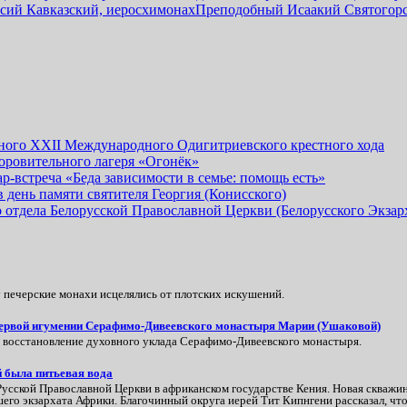
сий Кавказский, иеросхимонах
Преподобный Исаакий Святогор
одного XXII Международного Одигитриевского крестного хода
оровительного лагеря «Огонёк»
-встреча «Беда зависимости в семье: помощь есть»
день памяти святителя Георгия (Конисского)
отдела Белорусской Православной Церкви (Белорусского Экзарх
печерские монахи исцелялись от плотских искушений.
 первой игумении Серафимо-Дивеевского монастыря Марии (Ушаковой)
в восстановление духовного уклада Серафимо‑Дивеевского монастыря.
й была питьевая вода
сской Православной Церкви в африканском государстве Кения. Новая скважин
его экзархата Африки. Благочинный округа иерей Тит Кипнгени рассказал, что