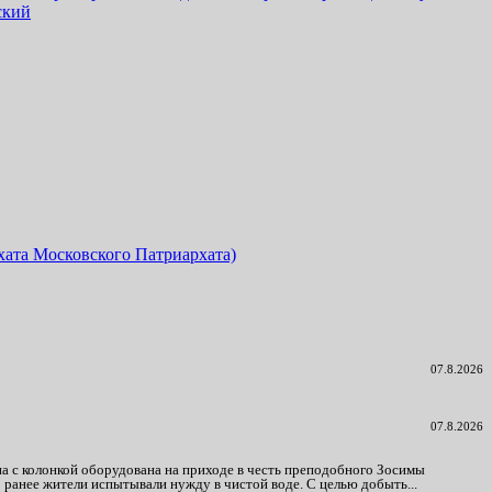
ский
ата Московского Патриархата)
07.8.2026
07.8.2026
а с колонкой оборудована на приходе в честь преподобного Зосимы
 ранее жители испытывали нужду в чистой воде. С целью добыть...