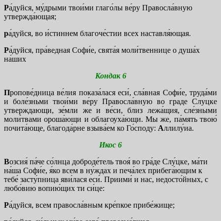
Р
а́дуйся, му́дрыми твои́ми глаго́лы ве́ру Правосла́вную
утвержда́ющая;
р
а́дуйся, во и́стиннем благоче́стии всех наставля́ющая.
Р
а́дуйся, пра́ведная Софи́е, свята́я моли́твеннице о душа́х
на́ших
Кондак 6
П
ропове́дница ве́лия показа́лася еси́, сла́вная Софи́е, труда́ми
и боле́зньми твои́ми ве́ру Правосла́вную во граде Слуцке
утверждающи, зе́мли же и ве́си, близ лежа́щия, сле́зными
моли́твами ороша́ющи и облагоуха́ющи. Мы же, па́мять твою́
почита́юще, благода́рне взыва́ем ко Го́споду:
А
ллилу́иа.
Икос 6
В
озсия́ па́че со́лнца доброде́тель твоя́ во гра́де Слу́цке, ма́ти
на́ша Софи́е, я́ко всем в ну́ждах и печа́лех прибега́ющим к
тебе́ засту́пница яви́лася еси́. Приими́ и нас, недосто́йных, с
любо́вию вопию́щих ти си́це:
Р
а́дуйся, всем правосла́вным кре́пкое прибе́жище;