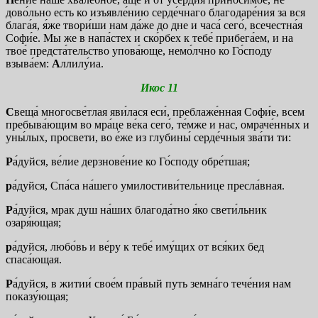
дово́льно есть ко изъявле́нию серде́чнаго благодаре́ния за вся
блага́я, я́же твори́ши нам да́же до дне и часа́ сего́, всечестна́я
Софи́е. Мы же в напа́стех и ско́рбех к тебе́ прибега́ем, и на
твое́ предста́тельство упова́юще, немо́лчно ко Го́споду
взыва́ем:
А
ллилу́иа.
Икос 11
С
веща́ многосве́тлая яви́лася еси́, преблаже́нная Софи́е, всем
пребыва́ющим во мра́це ве́ка сего́, те́мже и нас, омраче́нных и
уны́лых, просвети, во е́же из глубины́ серде́чныя зва́ти ти:
Р
а́дуйся, ве́лие дерзнове́ние ко Го́споду обре́тшая;
р
а́дуйся, Спа́са на́шего умилостиви́тельнице пресла́вная.
Р
а́дуйся, мрак душ на́ших благода́тно я́ко свети́льник
озаря́ющая;
р
а́дуйся, любо́вь и ве́ру к тебе́ иму́щих от вся́ких бед
спаса́ющая.
Р
а́дуйся, в житии́ свое́м пра́вый путь земна́го тече́ния нам
показу́ющая;