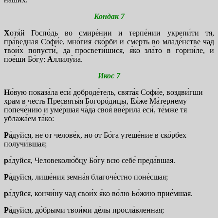
Кондак 7
Х
отя́й Госпо́дь во смире́нии и терпе́нии укрепи́ти тя,
пра́ведная Софи́е, мно́гия ско́рби и смерть во младе́нстве чад
твои́х попусти́, да просвети́шися, я́ко зла́то в горни́ле, и
пое́ши Бо́гу:
А
ллилу́иа.
Икос 7
Н
о́вую показа́ла еси́ доброде́тель, свята́я Софи́е, воздви́гши
храм в честь Пресвяты́я Богоро́дицы, Ея́же Ма́тернему
попече́нию и уме́ршая ча́да своя́ вве́рила еси́, те́мже тя
ублажа́ем та́ко:
Р
а́дуйся, не от челове́к, но от Бо́га утеше́ние в ско́рбех
получи́вшая;
р
а́дуйся, Человеколю́бцу Бо́гу всю себе́ преда́вшая.
Р
а́дуйся, лише́ния земна́я благоче́стно поне́сшая;
р
а́дуйся, кончи́ну чад свои́х я́ко во́лю Бо́жию прие́мшая.
Р
а́дуйся, до́брыми твои́ми де́лы просла́вленная;