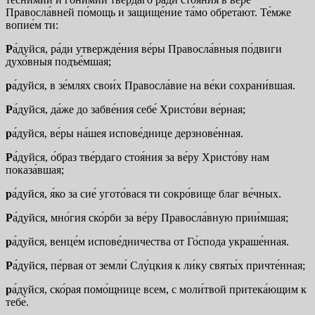
Правосла́вней по́мощь и защище́ние та́мо обрета́ют. Те́мже
вопие́м ти:
Р
а́дуйся, ра́ди утвержде́ния ве́ры Правосла́вныя по́двиги
духо́вныя подъе́мшая;
р
а́дуйся, в зе́млях свои́х Правосла́вие на ве́ки сохрани́вшая.
Р
а́дуйся, да́же до забве́ния себе́ Христо́ви ве́рная;
р
а́дуйся, ве́ры на́шея испове́днице дерзнове́нная.
Р
а́дуйся, о́браз тве́рдаго стоя́ния за ве́ру Христо́ву нам
показа́вшая;
р
а́дуйся, я́ко за сие́ угото́вася ти сокро́вище благ ве́чных.
Р
а́дуйся, мно́гия ско́рби за ве́ру Правосла́вную прии́мшая;
р
а́дуйся, венце́м испове́дничества от Го́спода украше́нная.
Р
а́дуйся, пе́рвая от земли́ Слу́цкия к ли́ку святы́х причте́нная;
р
а́дуйся, ско́рая помо́щнице всем, с моли́твой притека́ющим к
тебе́.