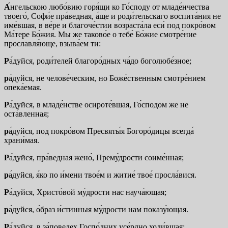
А́
нгельскою любо́вию горя́щи ко Го́споду от младе́нчества
твоего́, Софи́е пра́ведная, а́ще и роди́тельскаго воспита́ния не
име́вшая, в ве́ре и благоче́стии возраста́ла еси́ под покро́вом
Ма́тере Бо́жия. Мы же таково́е о тебе́ Бо́жие смотре́ние
прославля́юще, взыва́ем ти:
Р
а́дуйся, роди́телей благоро́дных ча́до боголюбе́зное;
р
а́дуйся, не челове́ческим, но Боже́ственным смотре́нием
опека́емая.
Р
а́дуйся, в младе́нстве осироте́вшая, Го́сподом же не
оста́вленная;
р
а́дуйся, под покро́вом Пресвяты́я Богоро́дицы всегда́
храни́мая.
Р
а́дуйся, пра́ведная жено́, Прему́дрости соиме́нная;
р
а́дуйся, я́ко по и́мени твое́м и житие́ твое́ просла́вися.
Р
а́дуйся, Христо́вой му́дрости нас науча́ющая;
р
а́дуйся, о́браз и́стинныя му́дрости нам показу́ющая.
Р
а́дуйся, в за́поведех Госпо́дних усе́рдно ходи́вшая;