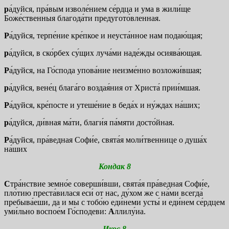
р
а́дуйся, пра́вым изволе́нием се́рдца и ума в жили́ще
Боже́ственныя благода́ти предугото́вленная.
Р
а́дуйся, терпе́ние кре́пкое и неуста́нное нам подаю́щая;
р
а́дуйся, в ско́рбех су́щих луча́ми наде́жды осиява́ющая.
Р
а́дуйся, на Го́спода упова́ние неизме́нно возложи́вшая;
р
а́дуйся, вене́ц блага́го воздая́ния от Христа́ прии́мшая.
Р
а́дуйся, кре́посте и утеше́ние в беда́х и ну́ждах на́ших;
р
а́дуйся, ди́вная ма́ти, благи́я па́мяти досто́йная.
Р
а́дуйся, пра́ведная Софи́е, свята́я моли́твеннице о душа́х
на́ших
Кондак 8
С
тра́нствие земно́е соверши́вши, свята́я пра́ведная Софи́е,
пло́тию преста́вилася еси́ от нас, ду́хом же с на́ми всегда́
пребыва́еши, да и мы с тобо́ю еди́неми усты́ и еди́нем се́рдцем
уми́льно воспое́м Го́сподеви:
А
ллилу́иа.
Икос 8