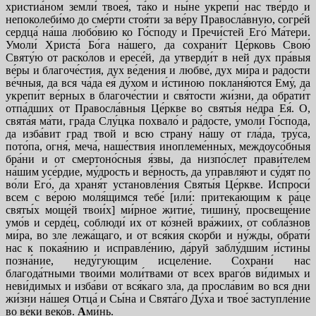
христиа́ном земли́ твоея́, та́ко и ны́не укрепи́ нас тве́рдо и
непоколеби́мо до сме́рти стоя́ти за ве́ру Правосла́вную, согре́й
сердца́ на́ша любо́вию ко Го́споду и Пречи́стей Его́ Ма́тери.
Умоли́ Христа́ Бо́га на́шего, да сохрани́т Це́рковь Свою́
Святу́ю от раско́лов и ересе́й, да утверди́т в ней дух пра́выя
ве́ры и благоче́стия, дух ве́дения и любве́, дух ми́ра и ра́дости
ве́чныя, да вся ча́да ея́ ду́хом и и́стиною покланя́ются Ему́, да
укрепи́т ве́рных в благоче́стии и свя́тости жи́зни, да обрати́т
отпа́дших от Правосла́вныя Це́ркве во святы́я не́дра Ея́. О,
свята́я ма́ти, гра́да Слу́цка похвало́ и ра́досте, умоли́ Го́спода,
да изба́вит град твой и всю страну́ на́шу от гла́да, тру́са,
пото́па, огня́, меча́, наше́ствия иноплеме́нных, междоусо́бныя
бра́ни и от смертоно́сныя я́звы, да низпо́слет прави́телем
на́шим усе́рдие, му́дрость и ве́рность, да управля́ют и су́дят по
во́ли Его́, да храня́т установле́ния Святы́я Це́ркве. Испроси́
всем с ве́рою моля́щимся тебе́ [или́: притека́ющим к ра́це
святы́х моще́й твои́х] ми́рное житие́, тишину́, просвеще́ние
умо́в и серде́ц, соблюди́ их от ко́зней вра́жиих, от собла́знов
ми́ра, во зле лежа́щаго, и от вся́кия ско́рби и ну́жды, обрати́
нас к покая́нию и исправле́нию, да́руй заблу́дшим и́стины
позна́ние, неду́гующим исцеле́ние. Сохрани́ нас
благода́тными твои́ми моли́твами от всех враго́в ви́димых и
неви́димых и изба́ви от вся́каго зла, да просла́вим во вся дни
жи́зни на́шея Отца́ и Сы́на и Свята́го Ду́ха и твое́ заступле́ние
во ве́ки веко́в.
А
ми́нь.