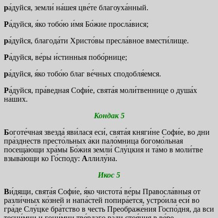
р
а́дуйся, земли́ на́шея цве́те благоуха́нный.
Р
а́дуйся, я́ко тобо́ю и́мя Бо́жие просла́вися;
р
а́дуйся, благода́ти Христо́вы пресла́вное вмести́лище.
Р
а́дуйся, ве́ры и́стинныя побо́рнице;
р
а́дуйся, я́ко тобо́ю благ ве́чных сподобля́емся.
Р
а́дуйся, пра́ведная Софи́е, свята́я моли́твеннице о душа́х
на́ших.
Кондак 5
Б
оготе́чная звезда́ яви́лася еси́, свята́я княги́не Софи́е, во дни
пра́зднеств престо́льных а́ки пало́мница богомо́льная
посеща́ющи хра́мы Бо́жия земли́ Слу́цкия и та́мо в моли́тве
взыва́ющи ко Го́споду:
А
ллилу́иа.
Икос 5
В
и́дящи, свята́я Софи́е, я́ко чистота́ ве́ры Правосла́вныя от
разли́чных ко́зней и напа́стей попира́ется, устро́ила еси́ во
гра́де Слу́цке бра́тство в честь Преображе́ния Госпо́дня, да вси
тесни́мии и гони́мии тве́рдаго ра́ди стоя́ния в ве́ре