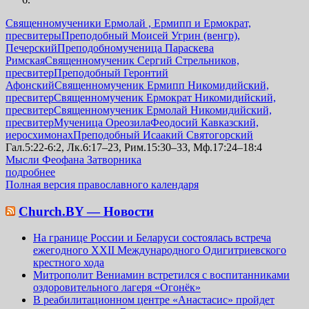
Священномученики Ермолай , Ермипп и Ермократ,
пресвитеры
Преподобный Моисей Угрин (венгр),
Печерский
Преподобномученица Параскева
Римская
Священномученик Сергий Стрельников,
пресвитер
Преподобный Геронтий
Афонский
Священномученик Ермипп Никомидийский,
пресвитер
Священномученик Ермократ Никомидийский,
пресвитер
Священномученик Ермолай Никомидийский,
пресвитер
Мученица Ореозила
Феодосий Кавказский,
иеросхимонах
Преподобный Исаакий Святогорский
Гал.5:22-6:2, Лк.6:17–23, Рим.15:30–33, Мф.17:24–18:4
Мысли Феофана Затворника
подробнее
Полная версия православного календаря
Church.BY — Новости
На границе России и Беларуси состоялась встреча
ежегодного XXII Международного Одигитриевского
крестного хода
Митрополит Вениамин встретился с воспитанниками
оздоровительного лагеря «Огонёк»
В реабилитационном центре «Анастасис» пройдет