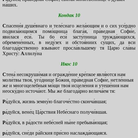
на́ших.
Кондак 10
С
пасени́я душе́внаго и теле́снаго жела́ющим и о сих усе́рдно
подвиза́ющимся помо́щница блага́я, пра́ведная Софи́е,
яви́лася еси́. Ты бо еси́ засту́пница тружда́ющихся,
обремене́нных, в неду́зех и обстоя́ниих су́щих, да вси
благода́рственно взыва́ют просла́вльшему тя Царю́ сла́вы
Христу́:
А
ллилу́иа
Икос 10
С
тена́ несокруши́мая и огражде́ние кре́пкое явля́ются нам
моли́твы твоя́, уго́днице Бо́жия, пра́ведная Софи́е, нетле́нныя
же и многоцеле́бныя мо́щи твоя́ исцеле́ния и утеше́ния нам
неоску́дно источа́ют. Мы же благода́рно велича́ем тя:
Р
а́дуйся, жизнь земну́ю благоче́стно сконча́вшая;
р
а́дуйся, вене́ц Ца́рствия Небе́снаго получи́вшая.
Р
а́дуйся, в ра́дости небе́сней ны́не пребыва́ющая;
р
а́дуйся, сне́ди ра́йския при́сно наслажда́ющаяся.