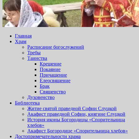
Главная
Храм
Расписание богослужений
Требы
Таинства
Крещение
Покаяние
Причащение
Елеосвящение
Брак
Священство
Духовенство
Библиотека
Житие святой праведной Софии Слуцкой
Акафист праведной Софии, княгине Слуцкой
История иконы Богородицы «Спорительница
хлебов»
Акафист Богородице «Спорительница хлебов»
Достопримечательности храма