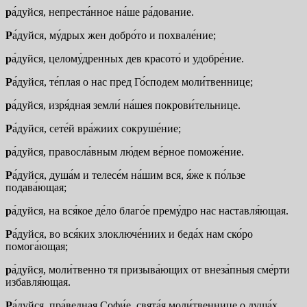
р
а́дуйся, непреста́нное на́ше ра́дование.
Р
а́дуйся, му́дрых жен добро́то и похвале́ние;
р
а́дуйся, целому́дренных дев красото́ и удобре́ние.
Р
а́дуйся, те́плая о нас пред Го́сподем моли́твеннице;
р
а́дуйся, изря́дная земли́ на́шея покрови́тельнице.
Р
а́дуйся, сете́й вра́жиих сокруше́ние;
р
а́дуйся, правосла́вным лю́дем ве́рное поможе́ние.
Р
а́дуйся, душа́м и телесе́м на́шим вся, я́же к по́льзе
подава́ющая;
р
а́дуйся, на вся́кое де́ло благо́е прему́дро нас наставля́ющая.
Р
а́дуйся, во вся́ких злоключе́ниих и беда́х нам ско́ро
помога́ющая;
р
а́дуйся, моли́твенно тя призыва́ющих от внеза́пныя сме́рти
избавля́ющая.
Р
а́дуйся, пра́ведная Софи́е, свята́я моли́твеннице о душа́х