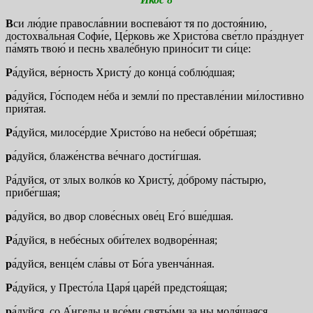
В
си лю́дие правосла́внии воспева́ют тя по достоя́нию,
достохва́льная Софи́е, Це́рковь же Христо́ва све́тло пра́зднует
па́мять твою́ и песнь хвале́бную прино́сит ти си́це:
Р
а́дуйся, ве́рность Христу́ до конца́ соблю́дшая;
р
а́дуйся, Го́сподем не́ба и земли́ по преставле́нии ми́лостивно
прия́тая.
Р
а́дуйся, милосе́рдие Христо́во на небеси́ обре́тшая;
р
а́дуйся, блаже́нства ве́чнаго дости́гшая.
Ра́дуйся, от злых волко́в ко Христу́, до́брому па́стырю,
прибе́гшая;
р
а́дуйся, во двор слове́сных ове́ц Его́ вше́дшая.
Р
а́дуйся, в небе́сных оби́телех водворе́нная;
р
а́дуйся, венце́м сла́вы от Бо́га увенча́нная.
Р
а́дуйся, у Престо́ла Царя́ царе́й предстоя́щая;
р
а́дуйся, со А́нгелы и все́ми святы́ми за ны моля́щаяся.