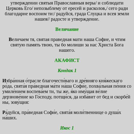
утверждении святыя Православныя веры/ и соблюдати
Церковь Его/ непозыблему от ересей и расколов,/ сего ради
благодарне воспоим ти:/ радуйся, града Слуцка и всея земли
нашея// радосте и утверждение.
Величание
В
еличаем тя, святая праведная мати наша Софие, и чтим
святую память твою, ты бо молиши за нас Христа Бога
нашего.
АКАФИСТ
Кондак 1
И
збра́нная о́трасле благочести́ваго и дре́вняго кня́жескаго
ро́да, свята́я пра́ведная ма́ти на́ша Софи́е, похва́льная пе́ния со
умиле́нием воспева́ем ти, ты же, я́ко иму́щая ве́лие
дерзнове́ние ко Го́споду, потщи́ся, да изба́вит от бед и скорбе́й
ны, зову́щия:
Р
а́дуйся, пра́ведная Софи́е, свята́я моли́твеннице о душа́х
на́ших.
Икос 1