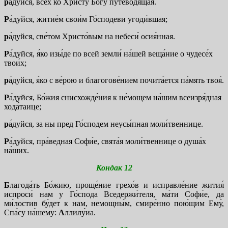
р
а́дуйся, всех ко Христу́ Бо́гу путеводя́щая.
Р
а́дуйся, житие́м свои́м Го́сподеви угоди́вшая;
р
а́дуйся, све́том Христо́вым на небеси́ осия́нная.
Р
а́дуйся, я́ко изы́де по всей земли́ на́шей веща́ние о чудесе́х
твои́х;
р
а́дуйся, я́ко с ве́рою и благогове́нием почита́ется па́мять твоя́.
Р
а́дуйся, Бо́жия снисхожде́ния к не́мощем на́шим всеизря́дная
хода́таице;
р
а́дуйся, за ны пред Го́сподем неусы́пная моли́твеннице.
Р
а́дуйся, пра́ведная Софи́е, свята́я моли́твеннице о душа́х
на́ших.
Кондак 12
Б
лагода́ть Бо́жию, проще́ние грехо́в и исправле́ние жития́
испроси́ нам у Го́спода Вседержи́теля, ма́ти Софи́е, да
ми́лостив бу́дет к нам, немощны́м, смире́нно пою́щим Ему́,
Спа́су на́шему:
А
ллилу́иа.