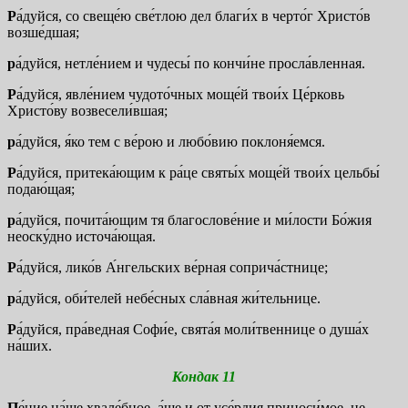
Р
а́дуйся, со свеще́ю све́тлою дел благи́х в черто́г Христо́в
возше́дшая;
р
а́дуйся, нетле́нием и чудесы́ по кончи́не просла́вленная.
Р
а́дуйся, явле́нием чудото́чных моще́й твои́х Це́рковь
Христо́ву возвесели́вшая;
р
а́дуйся, я́ко тем с ве́рою и любо́вию поклоня́емся.
Р
а́дуйся, притека́ющим к ра́це святы́х моще́й твои́х цельбы́
подаю́щая;
р
а́дуйся, почита́ющим тя благослове́ние и ми́лости Бо́жия
неоску́дно источа́ющая.
Р
а́дуйся, лико́в А́нгельских ве́рная соприча́стнице;
р
а́дуйся, оби́телей небе́сных сла́вная жи́тельнице.
Р
а́дуйся, пра́ведная Софи́е, свята́я моли́твеннице о душа́х
на́ших.
Кондак 11
П
е́ние на́ше хвале́бное, а́ще и от усе́рдия приноси́мое, не