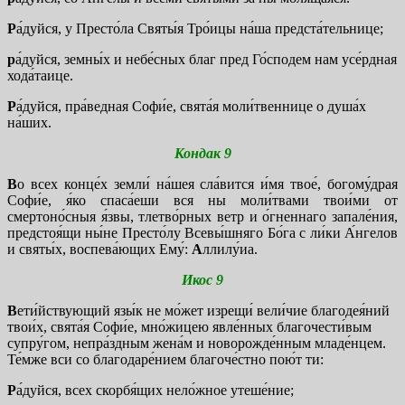
Р
а́дуйся, у Престо́ла Святы́я Тро́ицы на́ша предста́тельнице;
р
а́дуйся, земны́х и небе́сных благ пред Го́сподем нам усе́рдная
хода́таице.
Р
а́дуйся, пра́ведная Софи́е, свята́я моли́твеннице о душа́х
на́ших.
Кондак 9
В
о всех конце́х земли́ на́шея сла́вится и́мя твое́, богому́драя
Софи́е, я́ко спаса́еши вся ны моли́твами твои́ми от
смертоно́сныя я́звы, тлетво́рных ветр и о́гненнаго запале́ния,
предстоя́щи ны́не Престо́лу Всевы́шняго Бо́га с ли́ки А́нгелов
и святы́х, воспева́ющих Ему́:
А
ллилу́иа.
Икос 9
В
ети́йствующий язы́к не мо́жет изрещи́ вели́чие благодея́ний
твои́х, свята́я Софи́е, мно́жицею явле́нных благочести́вым
супру́гом, непра́здным жена́м и новорожде́нным младе́нцем.
Те́мже вси со благодаре́нием благоче́стно пою́т ти:
Р
а́дуйся, всех скорбя́щих нело́жное утеше́ние;