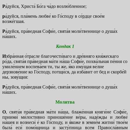
Р
а́дуйся, Христа́ Бо́га ча́до возлю́бленное;
р
а́дуйся, пла́мень любве́ ко Го́споду в се́рдце свое́м
возже́гшая.
Р
а́дуйся, пра́ведная Софи́е, свята́я моли́твеннице о душа́х
на́ших.
Кондак 1
И
збра́нная о́трасле благочести́ваго и дре́вняго кня́жескаго
ро́да, свята́я пра́ведная ма́ти на́ша Софи́е, похва́льная пе́ния со
умиле́нием воспева́ем ти, ты же, я́ко иму́щая ве́лие
дерзнове́ние ко Го́споду, потщи́ся, да изба́вит от бед и скорбе́й
ны, зову́щия:
Р
а́дуйся, пра́ведная Софи́е, свята́я моли́твеннице о душа́х
на́ших.
Молитва
О
, свята́я пра́ведная ма́ти на́ша, блаже́нная княги́не Софи́е,
приими́ ми́лостивно приноше́ние ве́ры, наде́жды и любве́
на́шея и вознеси́ е́ ко Го́споду, и я́коже в земне́м житии́ твое́м
была́ еси́ помо́щница и засту́пница всем Правосла́вным