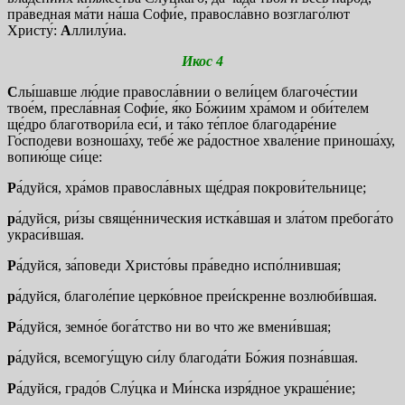
пра́ведная ма́ти на́ша Софи́е, правосла́вно возглаго́лют
Христу́:
А
ллилу́иа.
Икос 4
С
лы́шавше лю́дие правосла́внии о вели́цем благоче́стии
твое́м, пресла́вная Софи́е, я́ко Бо́жиим хра́мом и оби́телем
ще́дро благотвори́ла еси́, и та́ко те́плое благодаре́ние
Го́сподеви возноша́ху, тебе́ же ра́достное хвале́ние приноша́ху,
вопию́ще си́це:
Р
а́дуйся, хра́мов правосла́вных ще́драя покрови́тельнице;
р
а́дуйся, ри́зы свяще́нническия истка́вшая и зла́том пребога́то
украси́вшая.
Р
а́дуйся, за́поведи Христо́вы пра́ведно испо́лнившая;
р
а́дуйся, благоле́пие церко́вное преи́скренне возлюби́вшая.
Р
а́дуйся, земно́е бога́тство ни во что же вмени́вшая;
р
а́дуйся, всемогу́щую си́лу благода́ти Бо́жия позна́вшая.
Р
а́дуйся, градо́в Слу́цка и Ми́нска изря́дное украше́ние;