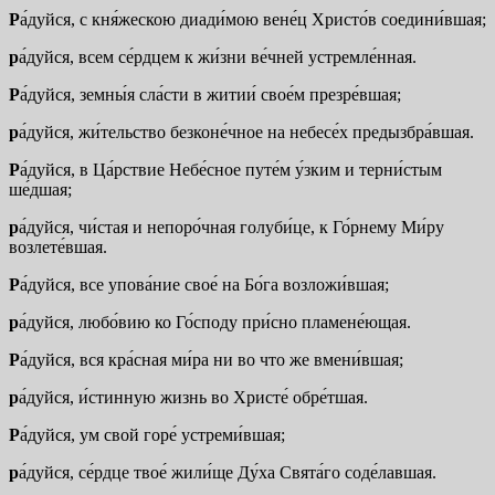
Р
а́дуйся, с кня́жескою диади́мою вене́ц Христо́в соедини́вшая;
р
а́дуйся, всем се́рдцем к жи́зни ве́чней устремле́нная.
Р
а́дуйся, земны́я сла́сти в житии́ свое́м презре́вшая;
р
а́дуйся, жи́тельство безконе́чное на небесе́х предызбра́вшая.
Р
а́дуйся, в Ца́рствие Небе́сное путе́м у́зким и терни́стым
ше́дшая;
р
а́дуйся, чи́стая и непоро́чная голуби́це, к Го́рнему Ми́ру
возлете́вшая.
Р
а́дуйся, все упова́ние свое́ на Бо́га возложи́вшая;
р
а́дуйся, любо́вию ко Го́споду при́сно пламене́ющая.
Р
а́дуйся, вся кра́сная ми́ра ни во что же вмени́вшая;
р
а́дуйся, и́стинную жизнь во Христе́ обре́тшая.
Р
а́дуйся, ум свой горе́ устреми́вшая;
р
а́дуйся, се́рдце твое́ жили́ще Ду́ха Свята́го соде́лавшая.