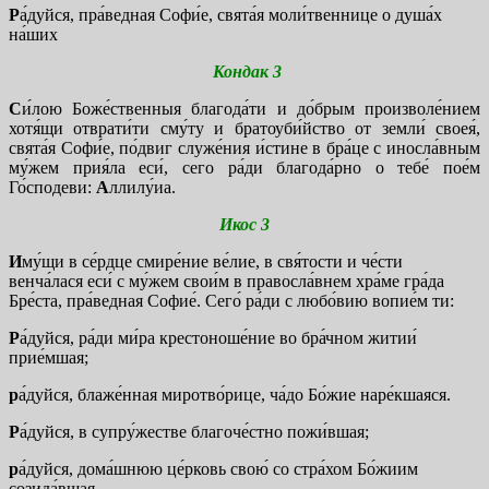
Р
а́дуйся, пра́ведная Софи́е, свята́я моли́твеннице о душа́х
на́ших
Кондак 3
С
и́лою Боже́ственныя благода́ти и до́брым произволе́нием
хотя́щи отврати́ти сму́ту и братоуби́йство от земли́ своея́,
свята́я Софи́е, по́двиг служе́ния и́стине в бра́це с иносла́вным
му́жем прия́ла еси́, сего ра́ди благода́рно о тебе́ пое́м
Го́сподеви:
А
ллилу́иа.
Икос 3
И
му́щи в се́рдце смире́ние ве́лие, в свя́тости и че́сти
венча́лася еси́ с му́жем свои́м в правосла́внем хра́ме гра́да
Бре́ста, пра́ведная Софие́. Сего́ ра́ди с любо́вию вопие́м ти:
Р
а́дуйся, ра́ди ми́ра крестоноше́ние во бра́чном житии́
прие́мшая;
р
а́дуйся, блаже́нная миротво́рице, ча́до Бо́жие наре́кшаяся.
Р
а́дуйся, в супру́жестве благоче́стно пожи́вшая;
р
а́дуйся, дома́шнюю це́рковь свою́ со стра́хом Бо́жиим
созида́вшая.