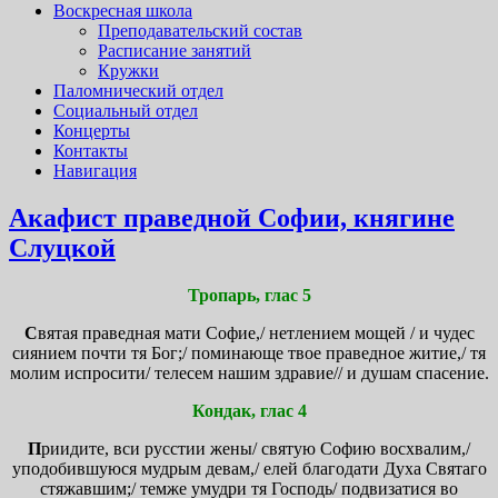
Воскресная школа
Преподавательский состав
Расписание занятий
Кружки
Паломнический отдел
Социальный отдел
Концерты
Контакты
Навигация
Акафист праведной Софии, княгине
Слуцкой
Тропарь, глас 5
С
вятая праведная мати Софие,/ нетлением мощей / и чудес
сиянием почти тя Бог;/ поминающе твое праведное житие,/ тя
молим испросити/ телесем нашим здравие// и душам спасение.
Кондак, глас 4
П
риидите, вси русстии жены/ святую Софию восхвалим,/
уподобившуюся мудрым девам,/ елей благодати Духа Святаго
стяжавшим;/ темже умудри тя Господь/ подвизатися во