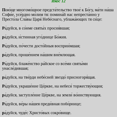
Икос 12
П
ою́ще многомо́щное предста́тельство твое́ к Бо́гу, ма́ти на́ша
Софи́е, усе́рдно мо́лим тя: помина́й нас непреста́нно у
Престо́ла Сла́вы Царя́ Небе́снаго, ублажа́ющих тя си́це:
Р
а́дуйся, в со́нме святы́х просия́вшая;
р
а́дуйся, и́стинная уго́днице Бо́жия.
Р
а́дуйся, по́чести досто́йныя восприи́мшая;
р
а́дуйся, проше́нием на́шим вне́млющая.
Р
а́дуйся, блаже́нство ра́йское со все́ми святы́ми
унасле́дившая;
р
а́дуйся, на тве́рди небе́сней звездо́ присногоря́щая.
Р
а́дуйся, украше́ние Це́ркве, на небеси́ торжеству́ющия;
р
а́дуйся, заступле́ние Це́ркве, на земли́ во́инствующия.
Р
а́дуйся, ве́ры на́шея преди́вная побо́рнице;
р
а́дуйся, чуде́с Христо́вых сокро́вище.