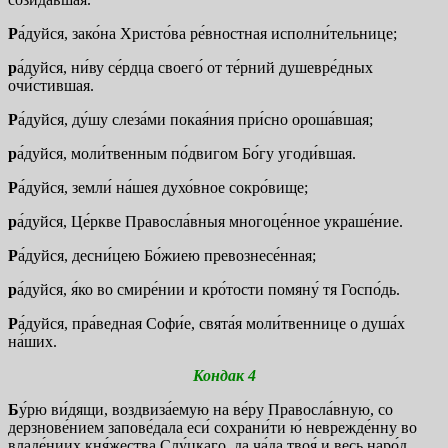
Р
а́дуйся, зако́на Христо́ва ре́вностная исполни́тельнице;
р
а́дуйся, ни́ву се́рдца своего́ от те́рний душевре́дных
очи́стившая.
Р
а́дуйся, ду́шу слеза́ми покая́ния при́сно ороша́вшая;
р
а́дуйся, моли́твенным по́двигом Бо́гу угоди́вшая.
Р
а́дуйся, земли́ на́шея духо́вное сокро́вище;
р
а́дуйся, Це́ркве Правосла́вныя многоце́нное украше́ние.
Р
а́дуйся, десни́цею Бо́жиею превознесе́нная;
р
а́дуйся, я́ко во смире́нии и кро́тости помяну́ тя Госпо́дь.
Р
а́дуйся, пра́ведная Софи́е, свята́я моли́твеннице о душа́х
на́ших.
Кондак 4
Б
у́рю ви́дящи, воздвиза́емую на ве́ру Правосла́вную, со
дерзнове́нием запове́дала еси́ сохрани́ти ю́ неврежде́нну во
владе́ниих кня́жества Слу́цкаго, да ча́да твоя́ и весь наро́д,