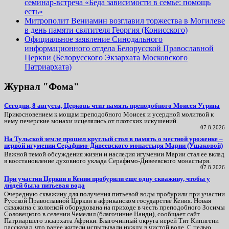
семинар-встреча «Беда зависимости в семье: помощь
есть»
Митрополит Вениамин возглавил торжества в Могилеве
в день памяти святителя Георгия (Конисского)
Официальное заявление Синодального
информационного отдела Белорусской Православной
Церкви (Белорусского Экзархата Московского
Патриархата)
Журнал "Фома"
Сегодня, 8 августа, Церковь чтит память преподобного Моисея Угрина
Прикосновением к мощам преподобного Моисея и усердной молитвой к
нему печерские монахи исцелялись от плотских искушений.
07.8.2026
На Тульской земле прошел круглый стол в память о местной уроженке –
первой игумении Серафимо-Дивеевского монастыря Марии (Ушаковой)
Важной темой обсуждения жизни и наследия игумении Марии стал ее вклад
в восстановление духовного уклада Серафимо‑Дивеевского монастыря.
07.8.2026
При участии Церкви в Кении пробурили еще одну скважину, чтобы у
людей была питьевая вода
Очередную скважину для получения питьевой воды пробурили при участии
Русской Православной Церкви в африканском государстве Кения. Новая
скважина с колонкой оборудована на приходе в честь преподобного Зосимы
Соловецкого в селении Чемелил (благочиние Нанди), сообщает сайт
Патриаршего экзархата Африки. Благочинный округа иерей Тит Кипнгени
рассказал, что ранее жители испытывали нужду в чистой воде. С целью