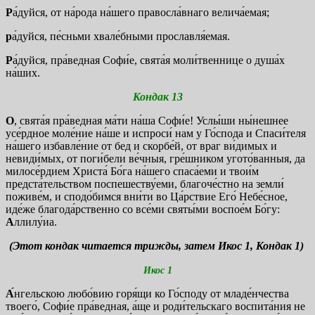
Р
а́дуйся, от на́рода на́шего правосла́внаго велича́емая;
р
а́дуйся, пе́сньми хвале́бными прославля́емая.
Р
а́дуйся, пра́ведная Софи́е, свята́я моли́твеннице о душа́х
на́ших.
Кондак 13
О
, свята́я пра́ведная ма́ти на́ша Софи́е! Услы́ши ны́нешнее
усе́рдное моле́ние на́ше и испроси́ нам у Го́спода и Спаси́теля
на́шего избавле́ние от бед и скорбе́й, от враг ви́димых и
невиди́мых, от поги́бели ве́чныя, гре́шником угото́ванныя, да
милосе́рдием Христа́ Бо́га на́шего спаса́еми и твои́м
предста́тельством поспешеству́еми, благоче́стно на земли́
поживе́м, и сподо́бимся вни́ти во Ца́рствие Его́ Небе́сное,
иде́же благода́рственно со все́ми святы́ми воспое́м Бо́гу:
А
ллилу́иа.
(Этот кондак читается трижды, затем Икос 1, Кондак 1)
Икос 1
А́
нгельскою любо́вию горя́щи ко Го́споду от младе́нчества
твоего́, Софи́е пра́ведная, а́ще и роди́тельскаго воспита́ния не