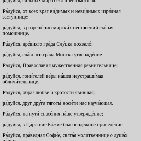
р
а́дуйся, си́льных ми́ра сего́ превозмо́гшая.
Р
а́дуйся, от всех враг ви́димых и неви́димых изря́дная
засту́пнице;
р
а́дуйся, в разреше́нии мирски́х нестрое́ний ско́рая
помо́щнице.
Р
а́дуйся, дре́вняго гра́да Слу́цка похвало́;
р
а́дуйся, сла́внаго гра́да Ми́нска утвержде́ние.
Р
а́дуйся, Правосла́вия му́жественная ревни́тельнице;
р
а́дуйся, гони́телей ве́ры на́шея неустраши́мая
обличи́тельнице.
Р
а́дуйся, о́браз любве́ и кро́тости яви́вшая;
р
а́дуйся, друг дру́га тяготы́ носи́ти нас науча́ющая.
Р
а́дуйся, на пути́ спасе́ния на́ше утвержде́ние;
р
а́дуйся, в Ца́рствие Бо́жие благонаде́жное приведе́ние.
Р
а́дуйся, пра́ведная Софи́е, свята́я моли́твеннице о душа́х
на́ших.