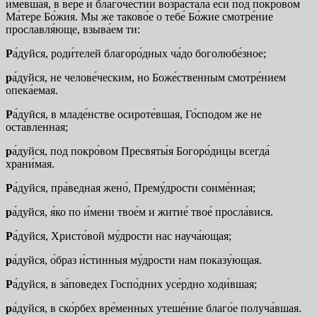
име́вшая, в ве́ре и благоче́стии возраста́ла еси́ под покро́вом
Ма́тере Бо́жия. Мы же таково́е о тебе́ Бо́жие смотре́ние
прославля́юще, взыва́ем ти:
Р
а́дуйся, роди́телей благоро́дных ча́до боголюбе́зное;
р
а́дуйся, не челове́ческим, но Боже́ственным смотре́нием
опека́емая.
Р
а́дуйся, в младе́нстве осироте́вшая, Го́сподом же не
оста́вленная;
р
а́дуйся, под покро́вом Пресвяты́я Богоро́дицы всегда́
храни́мая.
Р
а́дуйся, пра́ведная жено́, Прему́дрости соиме́нная;
р
а́дуйся, я́ко по и́мени твое́м и житие́ твое́ просла́вися.
Р
а́дуйся, Христо́вой му́дрости нас науча́ющая;
р
а́дуйся, о́браз и́стинныя му́дрости нам показу́ющая.
Р
а́дуйся, в за́поведех Госпо́дних усе́рдно ходи́вшая;
р
а́дуйся, в ско́рбех вре́менных утеше́ние благо́е получа́вшая.