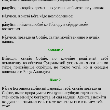
р
а́дуйся, в ско́рбех вре́менных утеше́ние благо́е получа́вшая.
Р
а́дуйся, Христа́ Бо́га ча́до возлю́бленное;
р
а́дуйся, пла́мень любве́ ко Го́споду в се́рдце свое́м
возже́гшая.
Р
а́дуйся, пра́ведная Софи́е, свята́я моли́твеннице о душа́х
на́ших.
Кондак 2
В
и́дящи, свята́я Софи́е, по кончи́не роди́телей себе́
оста́вленну, ко оби́тели Супра́льской устреми́лася еси́ и та́мо
ти́хое приста́нище обре́тши, не то́кмо усты́, но и се́рдцем
вопия́ла еси́ Бо́гу:
А
ллилу́иа
Икос 2
Р
а́зум Богопросвеще́нный дарова́ся тебе́, свята́я пра́ведная
Софи́е, и́мже проразуме́ла еси́ душепа́губную тще́тность и
тле́нность земна́го бога́тства. И сия́ ве́дящи, Христа́ взыска́ти
вседу́шно потща́лася еси́, те́мже велича́ем тя и взыва́ем тебе́
та́ко: